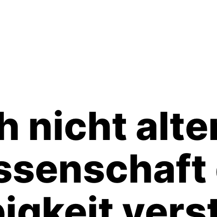
h nicht alte
ssenschaft 
igkeit vers