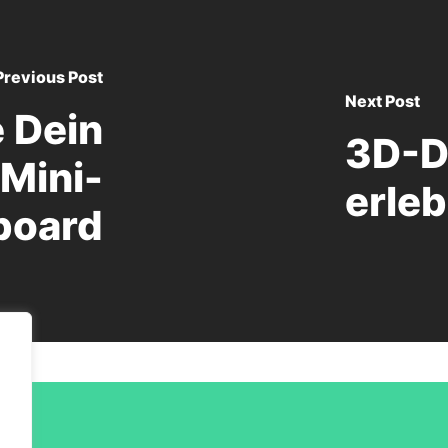
Previous Post
Next Post
 Dein
3D-D
Mini-
erle
board