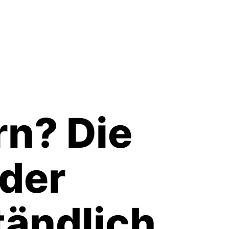
rn? Die
der
tändlich