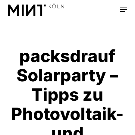
Skip
Menu
to
main
content
packsdrauf
Solarparty –
Tipps zu
Photovoltaik-
und