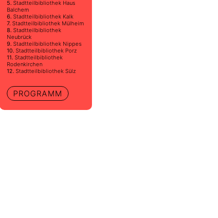
5.
Stadtteilbibliothek Haus
Balchem
6.
Stadtteilbibliothek Kalk
7.
Stadtteilbibliothek Mülheim
8.
Stadtteilbibliothek
Neubrück
9.
Stadtteilbibliothek Nippes
10.
Stadtteilbibliothek Porz
11.
Stadtteilbibliothek
Rodenkirchen
12.
Stadtteilbibliothek Sülz
PROGRAMM