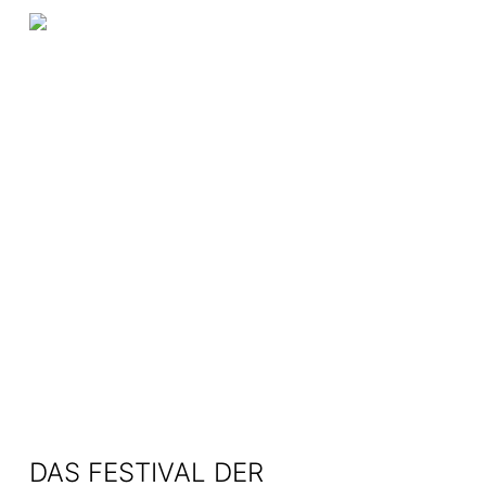
Skip
Menu
to
main
content
DAS FESTIVAL DER