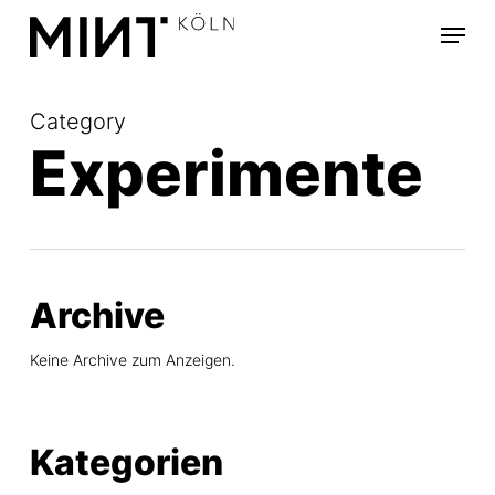
Skip
Menu
to
main
content
Category
Experimente
Archive
Keine Archive zum Anzeigen.
Kategorien